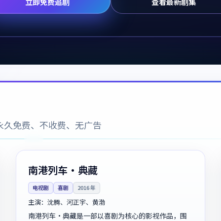
立即免费追剧
查看最新剧集
永久免费、不收费、无广告
91分钟
杜比
日本
南港列车·典藏
电视剧
喜剧
2016
年
主演：
沈腾、河正宇、黄渤
南港列车·典藏是一部以喜剧为核心的影视作品，围