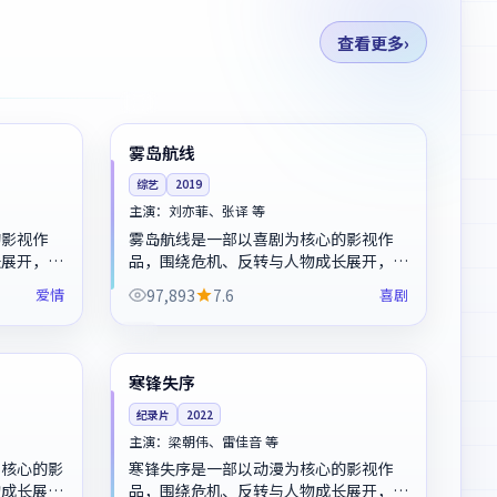
查看更多
99:55
99:46
高分
中国
雾岛航线
综艺
2019
主演：
刘亦菲、张译 等
的影视作
雾岛航线是一部以喜剧为核心的影视作
长展开，整
品，围绕危机、反转与人物成长展开，整
体节奏紧凑，值得推荐观看。
爱情
97,893
7.6
喜剧
99:08
88:59
杜比
中国
寒锋失序
纪录片
2022
主演：
梁朝伟、雷佳音 等
为核心的影
寒锋失序是一部以动漫为核心的影视作
物成长展
品，围绕危机、反转与人物成长展开，整