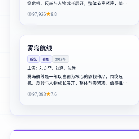
绕危机、反转与人物成长展开，整体节奏紧凑，值得
推荐观看。
97,926
8.8
128分钟
高分
中国
雾岛航线
综艺
喜剧
2019
年
主演：
刘亦菲、张译、沈腾
雾岛航线是一部以喜剧为核心的影视作品，围绕危
机、反转与人物成长展开，整体节奏紧凑，值得推荐
观看。
97,893
7.6