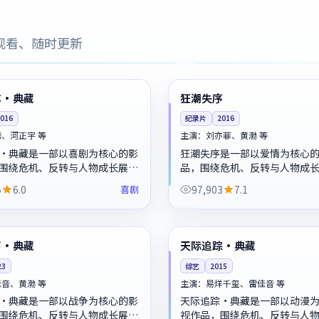
观看、随时更新
91:12
独播
中国
车·典藏
狂潮失序
2016
纪录片
2016
腾、河正宇 等
主演：
刘亦菲、黄渤 等
·典藏是一部以喜剧为核心的影
狂潮失序是一部以爱情为核心
围绕危机、反转与人物成长展
品，围绕危机、反转与人物成
节奏紧凑，值得推荐观看。
体节奏紧凑，值得推荐观看。
5
6.0
喜剧
97,903
7.1
99:52
完结
中国
声·典藏
天际追踪·典藏
23
综艺
2015
佳音、黄渤 等
主演：
易烊千玺、雷佳音 等
·典藏是一部以战争为核心的影
天际追踪·典藏是一部以动漫
围绕危机、反转与人物成长展
视作品，围绕危机、反转与人