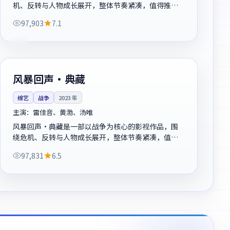
机、反转与人物成长展开，整体节奏紧凑，值得推荐
观看。
97,903
7.1
165分钟
院线
英国
风暴回声·典藏
综艺
战争
2023
年
主演：
雷佳音、黄渤、汤唯
风暴回声·典藏是一部以战争为核心的影视作品，围
绕危机、反转与人物成长展开，整体节奏紧凑，值得
推荐观看。
97,831
6.5